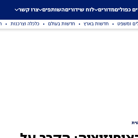
.
Application error: a clien
ים כפולים
מדורים
לוח שידורים
השותפים
צרו קשר
ים ומשפט
חדשות בארץ
חדשות בעולם
כלכלה וצרכנות
ת
ית