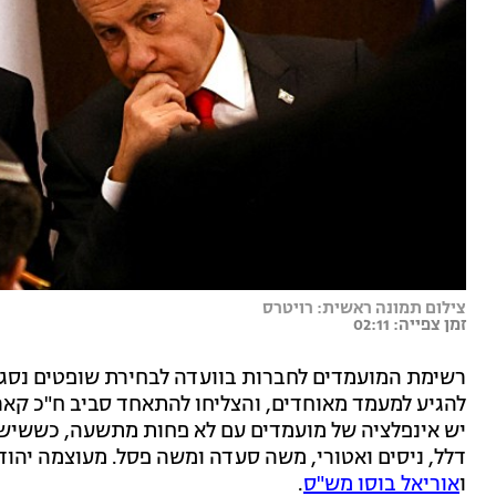
צילום תמונה ראשית: רויטרס
זמן צפייה: 02:11
רשימת המועמדים לחברות בוועדה לבחירת שופטים נסגרה 
להגיע למעמד מאוחדים, והצליחו להתאחד סביב ח"כ קאר
יש אינפלציה של מועמדים עם לא פחות מתשעה, כששישה מ
דלל, ניסים ואטורי, משה סעדה ומשה פסל. מעוצמה יהודי
ו
אוריאל בוסו מש"ס
.