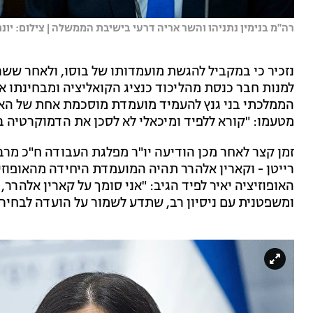
רה''מ בנימין נתניהו והשר אריה דרעי בישיבת הממשלה | צילום: יונתן 
נזכיר כי במקביל להגשת מועמדותו של בוסו, ולאחר ששר
למנות חבר כנסת מהליכוד כנציג הקואליציה ומבחינתו אין
הממלכתי בני גנץ להעמיד מועמדת מוסכמת אחת של האופ
מטעמו: "קורא ללפיד ומיכאלי לא לסכן את הדמוקרטיה ב
זמן קצר לאחר מכן הודיעה יו"ר מפלגת העבודה ח"כ מר
רייטן - וקארין אלהרר תהיה המועמדת היחידה מהאופוזי
האופוזיציה יאיר לפיד הגיב: "אני סומך על קארין אלהר
ומשפטנית עם ניסיון רב, שתדע לשמור על הועדה לבחירת