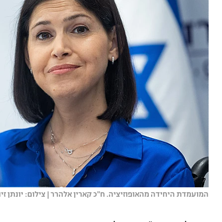
המועמדת היחידה מהאופוזיציה. ח''כ קארין אלהרר | צילום: יונתן זינד