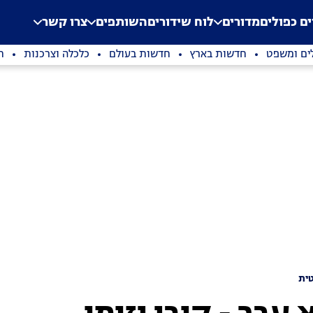
.
Application error: a clien
ים כפולים
מדורים
לוח שידורים
השותפים
צרו קשר
ים ומשפט
חדשות בארץ
חדשות בעולם
כלכלה וצרכנות
ת
ית