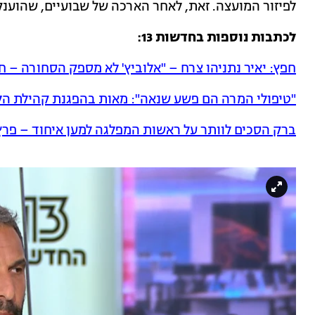
לפיזור המועצה. זאת, לאחר הארכה של שבועיים, שהוענקו
לכתבות נוספות בחדשות 13:
חפץ: יאיר נתניהו צרח – "אלוביץ' לא מספק הסחורה – 
"טיפולי המרה הם פשע שנאה": מאות בהפגנת קהילת הל
ברק הסכים לוותר על ראשות המפלגה למען איחוד – פרץ