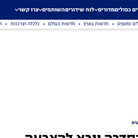
.
Application error: a clien
ים כפולים
מדורים
לוח שידורים
השותפים
צרו קשר
ים ומשפט
חדשות בארץ
חדשות בעולם
כלכלה וצרכנות
ת
ית