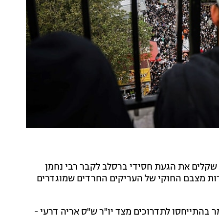
טת משרדי הממשלה לתקצב בכ-10 מיליון שקלים את הגעת חסידי ברסלב לקבר רבי נחמן
דות מצבם החוקי של העריקים החרדים שמוגדרים
כח בדיונים ושוחח הערב (שני) עם חדשות 13, אמר בהתייחסו לתדרוכים מצד יו"ר ש"ס אריה דרעי -