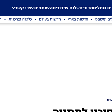
.
Application error: a clien
ים כפולים
מדורים
לוח שידורים
השותפים
צרו קשר
ים ומשפט
חדשות בארץ
חדשות בעולם
כלכלה וצרכנות
ת
ית