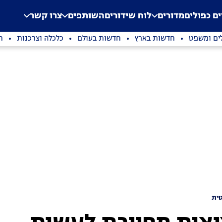
.
Application error: a clien
ים כפולים
מדורים
לוח שידורים
השותפים
צרו קשר
ים ומשפט
חדשות בארץ
חדשות בעולם
כלכלה וצרכנות
ת
ית