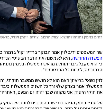
רה''מ בנימין נתניהו והנשיא יצחק הרצוג | צילום: יונתן זינדל, פלאש 90
שר המשפטים יריב לוין אמר הבוקר ברדיו "קול ברמה" כי 
הפשרה החדשה
, היא לא משנה את הדבר הבסיסי הנדרש 
כי הוא מקבל גיבוי מוחלט מראש הממשלה בנימין נתניהו,
הרפורמה, למרות כל הפרסומים".
לוין נשאל בריאיון האם הוא לא חושש ממשבר חוקתי, והש
הממשלה אמר בצדק שלאורך כל השנים הממשלות כיבדו
את חוקי היסוד. אני מקווה שכך יהיה גם הפעם, האחריו
על סוגיית חוק הגיוס ודרישות החרדים לוותר על החקיק