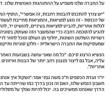
על החברה שלנו משפיע על ההתנהגות האנושית שלנו. די,
"יש צורך להתכנס להבנות רחבות, זה אפשרי", הוסיף הנשי
של הכנסת - זה נוגע למציאות, והמציאות מחייבת לעשות
לגלות אחריות, להביט למציאות בעיניים, להושיט יד, לה
להגיע להסכמה רחבה כדי שהמשבר הזה שעוסק בסוגיה ש
רשויות השלטון השונות, יחלוף מן העולם ונוכל לחזור לוי
שמעסיקות את החברה הישראלית - חלקן סוגיות ותיקות 
הנשיא הרצוג סיכם: "כל מה שאני עושה בשבועות האחרו
עליה, אבל גם ליצור מנגנון רחב יותר של הבנות ואיזונים
אחריות".
יו"ר ועדת הכספים ח"כ משה גפני אמר:"נשקול איך אנחנ
חשבון הנפש שלנו, האם זה נכון בדרך כמו שהייתה עד הי
הדרך שאנחנו ממשיכים בה. יכול להיות שנלך על מסלולים