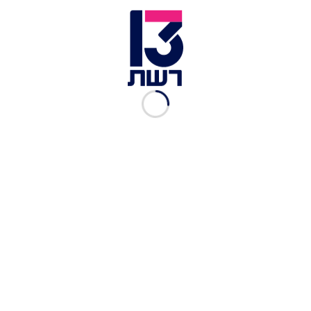
נשיא המדינה יצחק הרצוג | צילום: רויטרס
שר המשפטים יריב לוין ויו"ר ועדת החוקה שמחה
רוטמן מסרו תגובה משותפת: "אנו שמחים על הבהרת
הנשיא כי מה שהתפרסם כ"מתווה הנשיא" אינו על
דעתו או מטעמו. מלבד זאת, כפי שברור לכל קורא,
אותו "מתווה" הוא עיקור של הרפורמה מתוכנה
היסודי.