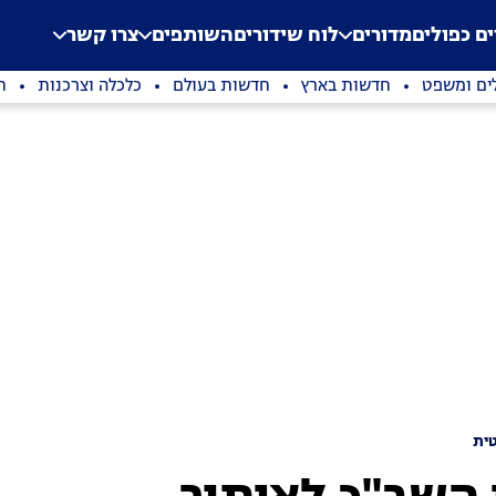
.
Application error: a clien
ים כפולים
מדורים
לוח שידורים
השותפים
צרו קשר
ים ומשפט
חדשות בארץ
חדשות בעולם
כלכלה וצרכנות
ת
ית