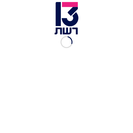
חוק המצלמות עלול לשמש בסיס לערעור תוצאות
הבחירות • פרשנות
אביגדור ליברמן | צילום: חדשות 13
דבריו של ליברמן הגיעו בתגובה לדבריו של ראש
הממשלה מוקדם יותר היום, שהתייחס לכישלון
הממשלה להשיג
רוב לקיצור הליכים
עבור חוק