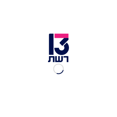
"אנו דנים בסבסוד השתמטות", ופנתה ליו"ר הוועדה
חנוך מילביצקי: "אתה כרגע מנסה לתת צידוק לסבסוד
גורף של השתמטות, שבמקרה הזה הוא גם סבסוד
גורף של אי-יציאה לשוק העבודה ואובדן הכנסות
למשק מכספי המדינה. זה דבר שלא ייעשה. כל סבסוד
המעונות נועד לעודד יציאה לשוק העבודה, אך פה יש
עידוד שלא לצאת לעבוד. המדינה נותנת לאנשים כסף
כדי שלא יצאו לעבוד".