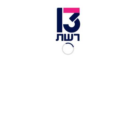
או בחירות. לעומת זאת, בגור מאמינים מעדיפים
שהנציגים החרדים בכנסת ובממשלה יישארו
בתפקידיהם, כמו גם עוד קבוצה של ח"כים נורבגים,
עד הבחירות. בזמן הזה, לכאורה, המהלכים נגד לומדי
התורה יוקפאו - כולל הוצאת צווי הגיוס. בבית הרבי
מגור מעריכים שהחרדים ישארו בתפקידים לזמן
ממושך למקרה שלא יצליחו להקים ממשלה וילכו לסבב
נוסף כפי שהיה בעבר.