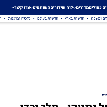
.
Application error: a clien
ים כפולים
מדורים
לוח שידורים
השותפים
צרו קשר
ים ומשפט
חדשות בארץ
חדשות בעולם
כלכלה וצרכנות
ת
ית