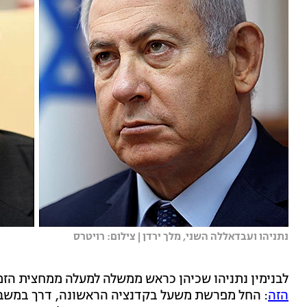
נתניהו ועבדאללה השני, מלך ירדן | צילום: רויטרס
לבנימין נתניהו שכיהן כראש ממשלה למעלה ממחצית הז
הזה
: החל מפרשת משעל בקדנציה הראשונה, דרך במשברי