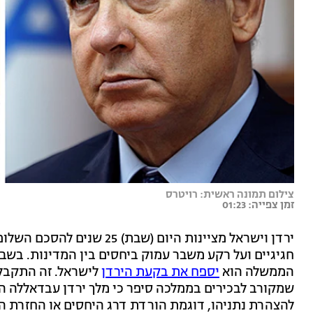
צילום תמונה ראשית: רויטרס
זמן צפייה: 01:23
ירדן וישראל מציינות היום (שב
חגיגיים ועל רקע משבר עמוק ביחסים בין המדינות. בשבו
הממשלה הוא
יספח את בקעת הירדן
לישראל. זה התקבל 
שמקורב לבכירים בממלכה סיפר כי מלך ירדן עבדאללה ה
להצהרת נתניהו, דוגמת הורדת דרג היחסים או החזרת ה