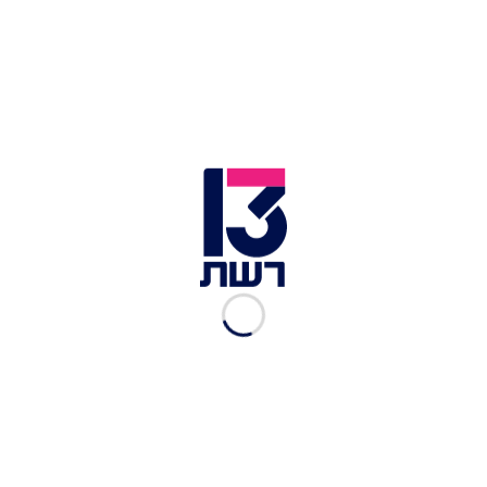
מלך ירדן, בביקור שערך ביחד עם בנו, יורש העצר חוסיין, באיזור
נהריים | צילום: חדשות 13