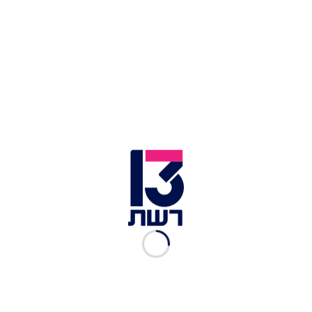
עבד אל-רחמן הירדני והיבא אל-לבדי שעצורים בישראל
כזכור, אתמול שר החוץ הירדני איימן א-ספדי הודיע כי
הורה לשגריר הישראלי בירדן לשוב מתל אביב לעמאן
להתייעצות במחאה על "מעצר לא חוקי" של שניים
מאזרחיה. "לאור חוסר ההיענות הישראלית לדרישה
המתמשכת שלנו מזה חודשים לשחרר את שני
האזרחים הירדנים היבא אל-לבדי ועבד אל-רחמן