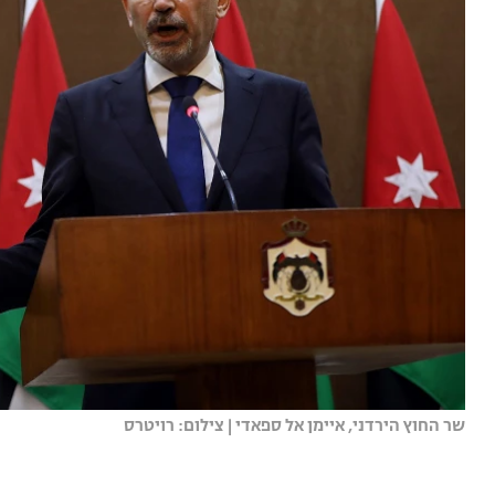
שר החוץ הירדני, איימן אל ספאדי | צילום: רויטרס