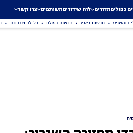
.
Application error: a clien
ים כפולים
מדורים
לוח שידורים
השותפים
צרו קשר
ים ומשפט
חדשות בארץ
חדשות בעולם
כלכלה וצרכנות
ת
ית