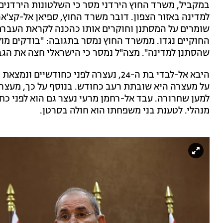
במקביל, משרד החוץ הירדני מסר כי השלטונות הירדנים
למדינה באזור הצפון. דובר משרד החוץ, ספיאן אל-קצ'א
שומרים על המסתנן וחוקרים אותו כהכנה לקראת העברתו
החוקיים נגדו. ממשרד החוץ נמסר בתגובה: "בודקים מול
שהסתנן למדינה". מצה"ל נמסר כי הישראלי חצה את הגבול
היבא אל-לבדי בת ה-24, נעצרה לפני כחו
על מעצרה היא שובתת רעב כחודש. בנוסף על כך, מעצרה
למען שחרורה. עבד אל-רחמן מרעי נעצר גם הוא לפני כח
מנהלי. לטענת בני משפחתו הוא חולה בסרטן.