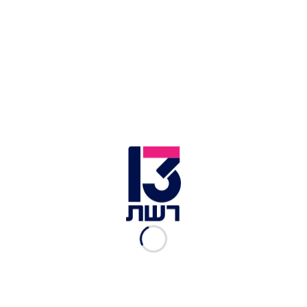
ההתיישבות ביהודה ושומרון היא עניין לבתי המשפט
בישראל ולא לבתי דין בין-לאומיים מוטים. מערכת
המשפט הישראלית הוכיחה את עצמה בנושא, ותמשיך
להיות המקום הראוי ביותר לפסוק בעניינים אלה".
רה''מ נתניהו ומייק פומפאו | צילום: עמוס בן גרשום /לע''מ