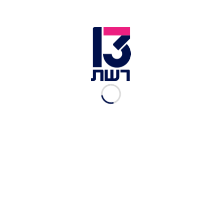
ח"כ טלי גוטליב | צילום: יונתן זינדל, פלאש 90
חלק ממשפחות החטופים הגיבו לציוצו של בן גביר
בזעם - וקראו לראש הממשלה בנימין נתניהו לפטר את
השר לביטחון לאומי: "בעקבות התנהלות חסרת
אחריות ומסכנת חיי אדם, ובהמשך לציוץ שהסב
לישראל נזק אדיר בעולם כולו, משפחות של חטופים
ותומכיהן קוראות לנתניהו, גנץ, גלנט ואיזנקוט לפטר
את בן גביר עוד לפני כניסת השבת - אל תצאו