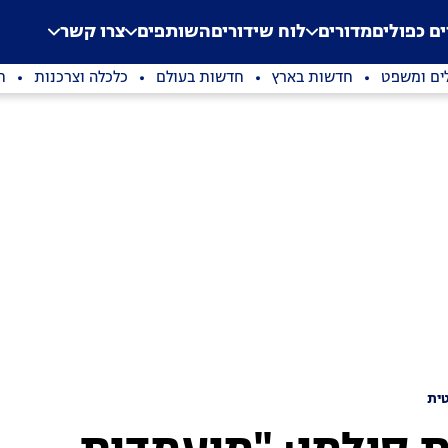
.
Application error: a clien
ים כפולים
מדורים
לוח שידורים
השותפים
צרו קשר
ים ומשפט
חדשות בארץ
חדשות בעולם
כלכלה וצרכנות
ת
ית