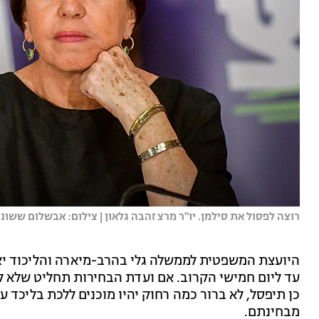
רוצה לפסול את סילמן. יו''ר מרצ זהבה גלאון | צילום: אבשלום ששוני, 
היועצת המשפטית לממשלה גלי בהרב-מיארה והליכוד יצ
עד ליום חמישי הקרוב. אם ועדת הבחירות תחליט שלא לפס
כן תיפסל, לא ברור כמה רחוק יהיו מוכנים ללכת בליכד ע
מבחינתם.