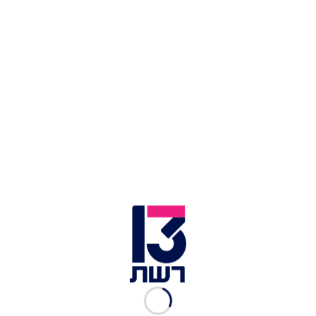
הוסיף: "בעניין קונטאר, אמרה יזבק בראיון לערוץ 13 כי
'כל אדם שנהרג בפעולה פוליטית הוא שאהיד'. כלומר,
שחיסול של מחבל זו פעולה פוליטית. זו השקפת
עולמה. מה יהיה השלב הבא? שתטען שקונטאר הוא
פעיל זכויות נשים?".
ח''כ היבא יזבק | צילום: חדשות 13