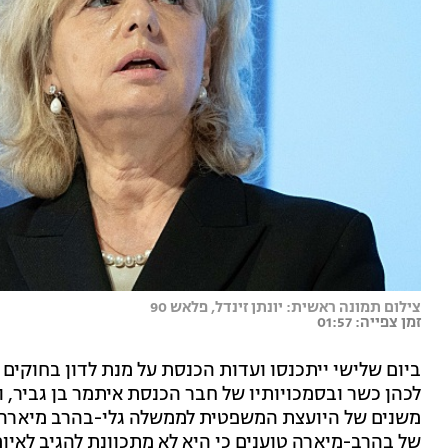
צילום תמונה ראשית: יונתן זינדל, פלאש 90
זמן צפייה: 01:57
ביום שלישי ייתכנסו ועדות הכנסת על מנת לדון בחוקים
לכהן כשר ובסמכויותיו של חבר הכנסת איתמר בן גביר, 
משנים של היועצת המשפטית לממשלה גלי-בהרב מיארה י
של בהרב-מיארה טוענים כי היא לא מתכוונת להגיב לאיו