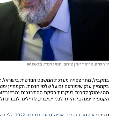
יו''ר ש''ס, אריה דרעי | צילום: יונתן זינדל, פלאש 90
במקביל, מחר צפויה מערכת המשפט הפרטית בישראל, צ
בקמפיין ענק שיפורסם גם על שלטי חוצות. הקמפיין יפנה
מה שהולך לקרות בעקבות פסקת ההתבגרות והרפורמות 
הקמפיין יפנה בין היתר לבני ישיבות, לחיילים, לגברים ו
תגיות:
איתמר בן גביר
אריה דרעי
בחירות 2022
גלי בה