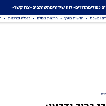
.
Application error: a clien
ים כפולים
מדורים
לוח שידורים
השותפים
צרו קשר
ים ומשפט
חדשות בארץ
חדשות בעולם
כלכלה וצרכנות
ת
ית