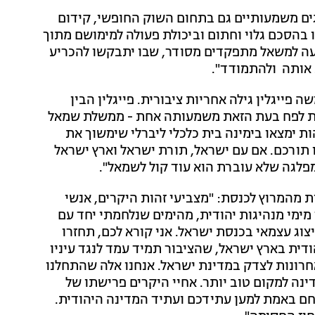
גים משמעותיים גם בתחום השוק החופשי, קידום
 בהסכם גלוי וחתום וביכולת פעולה למימושם מתוך
עה למשאל מתפקדים מסודר, שבו יתבקשו להכריע
 אותה ולהתמודד".
ייגלין גילה אחריות ציבורית. פייגלין הבין
ות לפח בעת הזאת משמעותה אחת - ממשלת שמאל
ת ימצאו בימינה בית כלכלי ליברלי שימשוך את
ו תורכם. אם עם ישראל, תורת ישראל וארץ ישראל
מפלגה שלא עוברת הוא עוד קול לשמאל".
ות מהמרוץ לכנסת: "מצביעי זהות היקרים, אנשי
 מימי מנהיגות יהודית, מהימים שנלחמתי יחד עם
צוג עצמאי בכנסת ישראל. אני קורא לכם, תחזרו
ודית בארץ ישראל, שהציבור תמיד עמד לנגד עיניו
ונות לצדק במדינת ישראל. אנחנו אלה שהתחלנו
ה למקום טוב יותר. אחיי היקרים פרישתו של
חם באמת למען עתידכם ועתיד המדינה היהודית.