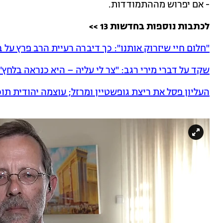
- אם יפרוש מההתמודדות.
לכתבות נוספות בחדשות 13 >>
"חלום חיי שיזרוק אותנו": כך דיברה רעיית הרב פרץ על 
שקד על דברי מירי רגב: "צר לי עליה – היא כנראה בלחץ"
העליון פסל את ריצת גופשטיין ומרזל; עוצמה יהודית תו