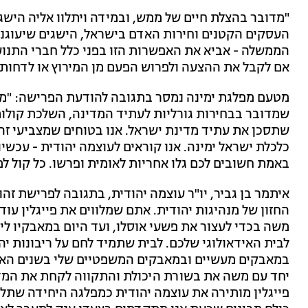
"מדובר בהצלת חיים של ממש, ובמידה ויתלוו אליה היש
העסקים הקטנים וחירות האדם בישראל, הישגים שיעוגנו
הממשלה - אביא את האפשרות הזו בפני כלל חברי התנו
אם לקבל את ההצעה ולפרוש הפעם מן המירוץ או לדחות
מטעם מפלגת ימינה נמסר בתגובה להודעת הפרישה: "משה פ
שמדובר בבחירות גורליות לעתיד המדינה, השלכת קול
שתסכן את עתיד מדינת ישראל. אנו בטוחים שמצביעי זהו
כלכלת ישראל ימינה. אנו קוראים לעוצמה יהודית - עכשי
באמת חשובים לכם גלו אחריות לאומית ופרשו. כל קול ל
איתמר בן גביר, יו"ר עוצמה יהודית, בתגובה לפרישת זה
החזון של מנהיגות יהודית. אתם שמלווים את פייגלין עוד
משה בכדי לעצור את פשעי אוסלו, ועד היום במאבקיו ליי
לבית האידאולוגי שלכם. לבית שתמיד לחם על ריבונות יה
במאבקים מעשיים ובמאבקים המשפטיים שלי בשנים האחר
יחד עם משה את בשורת היכולת והתקווה לקחת את המדינ
פייגלין מותירה את עוצמה יהודית כמפלגה היחידה שתל