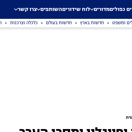
.
Application error: a clien
ים כפולים
מדורים
לוח שידורים
השותפים
צרו קשר
ים ומשפט
חדשות בארץ
חדשות בעולם
כלכלה וצרכנות
ת
ית