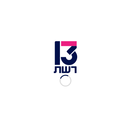
צילום תמונה ראשית: יונתן זינדל, פלאש 90
זמן צפייה: 02:21
לקראת פתיחת מושב הכנסת, תכנן ראש הממשלה
בנימין נתניהו לרכך את התנגדות המחאה גם ביחס
לחוק הגיוס - ופעל לממש הבטחה שנתן באחרונה.
אלא שכפי שפורסם לראשונה הערב (רביעי) בחדשות
13 - הוא נבלם על-ידי גורמים בממשלתו.
נתניהו, כך מתברר, קיים התייעצות לפני כשלושה
שבועות בדבר האפשרות לעגן זכויות יסוד בחקיקה.
עם זאת, יו"ר ש"ס אריה דרעי התנגד למהלך - מחשש
שבג"ץ יפרש באופן מרחיב את החקיקה המוצעת.