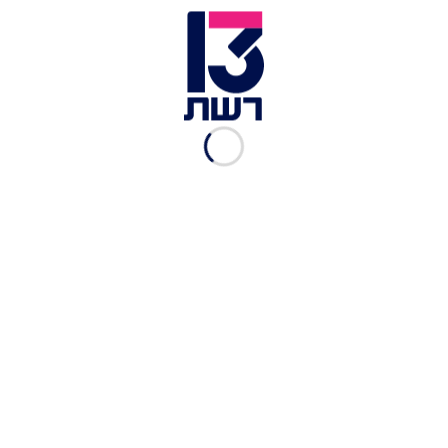
השר לוין לנשיאת העליון אסתר חיות, כאשר הנשיא
רצה להיכנס להליך של משא ומתן, ולגבש רעיון או
בסיס מסוים מוסכם בין הצדדים. כשהגיע הרצוג אל
אסתר חיות והציע לה את המתווה, היא השיבה לו
שהיא מוכנה לרעיון אך בתנאי אחד, שהחקיקה גם
בכנסת וגם של יריב לוין תוקפא באופן מלא ומיידי.
השר יריב לוין בריאיון לשרון גל | צילום: חדשות 13