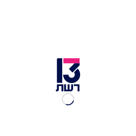
יו''ר כחול לבן בני גנץ | צילום: ערוץ הכנסת
ביום ראשון, כאמור, יו"ר כחול לבן בני גנץ הודיע כי
חברי המפלגה אסף זמיר ומיקי חיימוביץ' לא ייכללו עם
הרשימה בבחירות שיתקיימו במארס. השניים, כזכור,
הצביעו גם הם נגד דחיית אישור התקציב - המהלך
שהוביל לפיזור הכנסת - בניגוד לעמדה המוצהרת של
מפלגתם.
ככל הנראה, גם השר אבי ניסנקורן צפוי להיפרד מכחול
לבן לטובת חבירה ליאיר לפיד או לרון חולדאי. כמוהו,