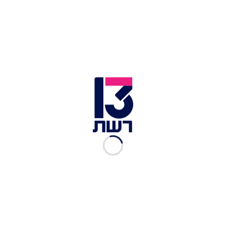
לבן נעדרו מהדיון, זאת לאחר שדרשו כי הוא יעסוק רק
בבקשת החזרי המס ולא בדרישות הנוספות של
נתניהו. אולם, גם ללא נוכחות חברי כחול לבן - לליכוד
היה רוב בוועדה. שמונה תמכו בהחלטה, חמישה
התנגדו, וסמוטריץ' נמנע - לדבריו "במחאה על העיתוי
האומלל".
לכתבות נוספות בחדשות 13 >>
חשש להתפרצות בבית אבות בשפלה: 19 אנשי צוות
ודיירים נדבקו
עלייה של 60% במספר הנדבקים בי-ם בשבוע האחרון;
בבני ברק – 80%
טרגדיה באילת: משפחה התהפכה עם סירה – הסבתא
נהרגה