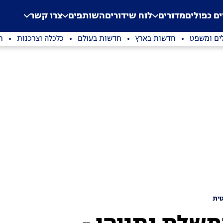
.
Application error: a clien
ים כפולים
מדורים
לוח שידורים
השותפים
צרו קשר
ים ומשפט
חדשות בארץ
חדשות בעולם
כלכלה וצרכנות
ת
ית