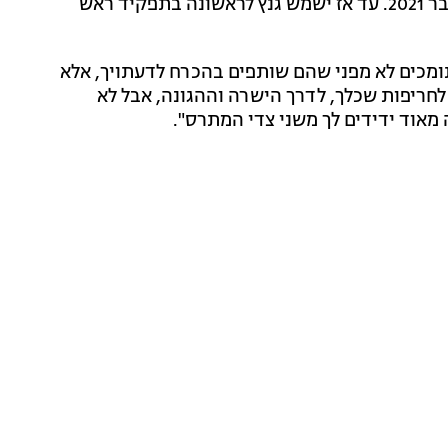
שיהיה ראש הממשלה ה-13, להיכנס לתפקיד ב-17 בנובמבר 2021. עד אז ישמש גנץ לראשונה בתפקיד ראש
 תומכים לא מפני שהם שותפים בהכרח לדעתויך, אלא
חריפות שכלך, לדרך הישרה וההגונה, אבל לא
אוד ידידים לך משני צדי המתרס".