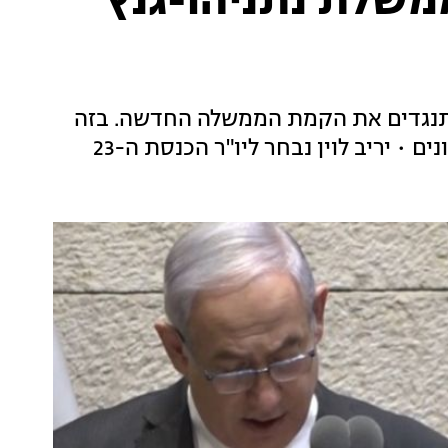
משלת נתניהו-גנץ
ה אישרה ברוב של 73 תומכים מול 46 מתנגדים את הקמת הממשלה החדשה. בזה
 • יריב לוין נבחר ליו"ר הכנסת ה-23