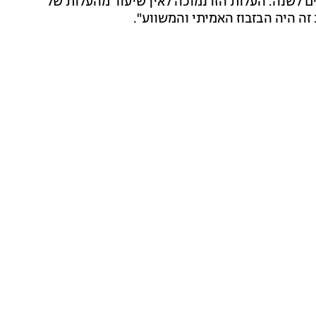
שלת האחדות היא 85 מיליון שקלים לשנה. העלות הזו נמוכה לאין שיעור מהעלות של
 זה היה הבזבוז האמיתי והמשווע".