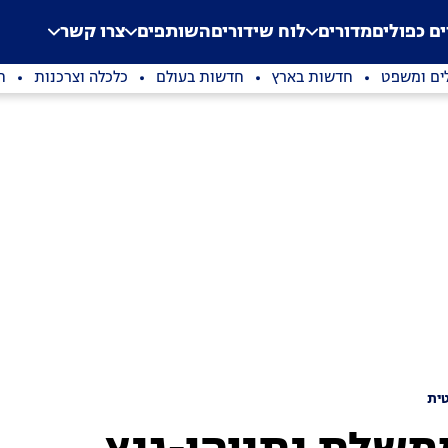
.
Application error: a clien
ים כפולים
מדורים
לוח שידורים
השותפים
צרו קשר
ים ומשפט
חדשות בארץ
חדשות בעולם
כלכלה וצרכנות
ת
ית