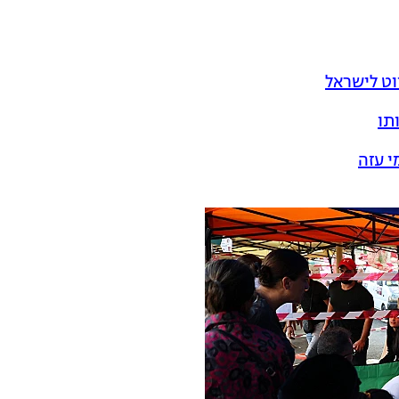
וט לישראל
תו
י עזה