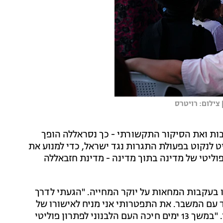
צילום: רויטרס
בות ואת הסיקור התקשורתי - כך נסראללה הופך
ליט לנקוט בפעולת התגרות נגד ישראל, כדי למנוע את
פוליטי של מדינה בתוך מדינה - מדינת חזבאללה
ו בעקבות המחאות על יוקר המחייה. "הגעתי לדרך
דד עם המשבר. את התפטרותי אני מניח לאישורו של
הנשיא והעם הלבנוני", אמר אל-חרירי בנאומו הטלוויזיוני. "במשך 13 ימים חיכה העם הלבנוני לפתרון פוליטי