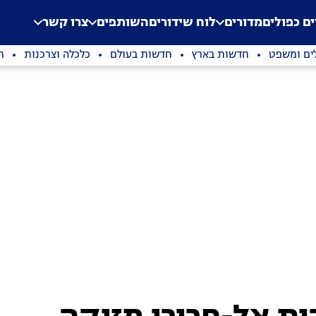
.
Application error: a clien
ים כפולים
מדורים
לוח שידורים
השותפים
צרו קשר
ים ומשפט
חדשות בארץ
חדשות בעולם
כלכלה וצרכנות
ת