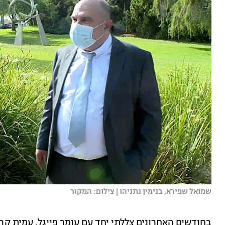
שמואל שפירא, בנימין נתניהו | צילום: המקור
בחודשים האחרונים צללתי יחד עם עומר פייגל, עמית קרפ