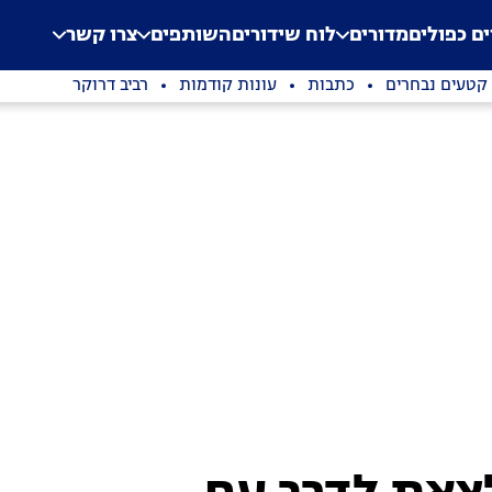
.
Application error: a clien
ים כפולים
מדורים
לוח שידורים
השותפים
צרו קשר
קטעים נבחרים
כתבות
עונות קודמות
רביב דרוקר