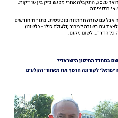
ולייצר חיסון לקורונה. ההחלטה הזאת, שניתנה ב-2 בפברואר 2020, התקבלה אחרי מפגש בזק בין 10 דקות,
אי בנס ציונה.
בפגישה החפוזה הציג פרופ' שפירא תמונה חלקית וחסרה אבל עם שורה תחתונה פנטסטית: בתוך 11 חודשים
לצאת עם בשורה לציבור (ולעולם כולו - כלשונו)
כל הדרך... לשום מקום.
אשם במחדל החיסון הישראלי?
הישראלי לקורונה חושף את מאחורי הקלעים