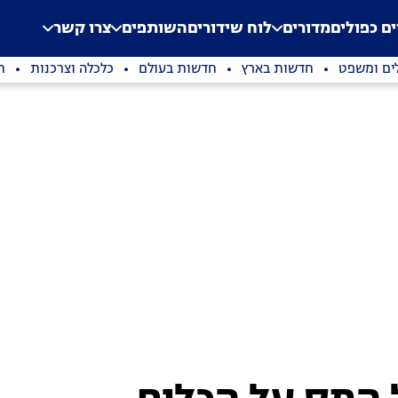
.
Application error: a clien
ים כפולים
מדורים
לוח שידורים
השותפים
צרו קשר
ים ומשפט
חדשות בארץ
חדשות בעולם
כלכלה וצרכנות
ת