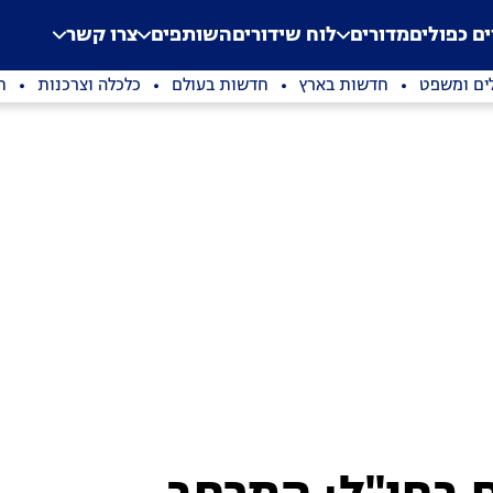
.
Application error: a clien
ים כפולים
מדורים
לוח שידורים
השותפים
צרו קשר
ים ומשפט
חדשות בארץ
חדשות בעולם
כלכלה וצרכנות
ת