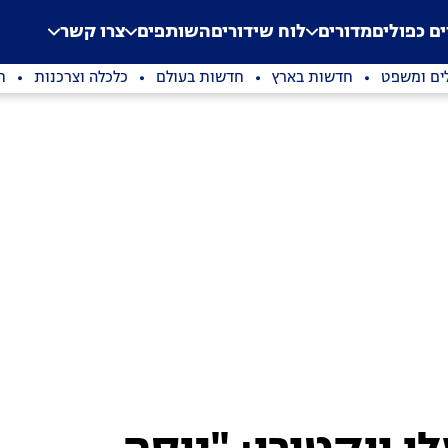
.
Application error: a clien
ים כפולים
מדורים
לוח שידורים
השותפים
צרו קשר
ים ומשפט
חדשות בארץ
חדשות בעולם
כלכלה וצרכנות
ת