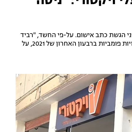
י ויקטורי: "ניסה
ני הגשת כתב אישום. על-פי החשד, "רביד
אותת לספקים וקמעונאים, בשורה של התבטאויות פומביות ברבעון האחרון של 2021, על