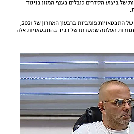
של ביצוע הסדרים כובלים בענף המזון בניגוד
.
על-פי החשד, "רביד אותת לספקים ולקמעונאים, בשורה של התבטאויות פומביות ברבעון האחרון של 2021,
 התחרות העלתה שמטרתו של רביד בהתבטאויות אלה