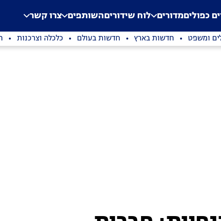
.
Application error: a clien
ים כפולים
מדורים
לוח שידורים
השותפים
צרו קשר
ים ומשפט
חדשות בארץ
חדשות בעולם
כלכלה וצרכנות
ת