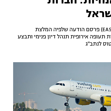
חיות: חברות
שראל
הגוף האחראי על בטיחות התעופה באירופה (EASA) פרסם הודעה שלפיה המלצת
תעופה אירופית תנהל דיון פנימי ותבצע
וס לנתב"ג