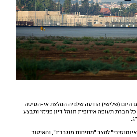
י על בטיחות התעופה באירופה (EASA) פרסם היום (שלישי) הודעה שלפיה המלצת אי-הטיסה
ל חברת תעופה אירופית תנהל דיון פנימי ותבצע
ג.
ינטנסיבי" למצב "מתיחות מוגברת", והאיסור