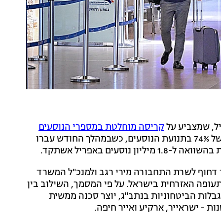
ל, שמצביע על
קריסה מוחלטת במספרי הנוסעים
. על-פי הנתונים, נרשמה ירידה דרמטית של 74% בתנועת הנוסעים, כשבמהלך החודש עברו
 דחוף לשרת התחבורה מירי רגב ולמנכ"ל המשרד
תעופה האזרחית בישראל. על פי המסמך, השילוב בין
לות הביטחוניות בנתב"ג, יוצר סכנה ממשית
 - ישראייר, ארקיע ואייר חיפה.