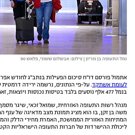
נמל התעופה בן גוריון | צילום: אבשלום ששוני, פלאש 90
אתמול פורסם דו"ח סיכום הפעילות בנתב"ג לחודש אפרי
לעומת אשתקד
בנמל 477 אלף נוסעים בלבד בטיסות נכנסות ויוצאות, זאת בהשוואה ל-1.8 מיליון נוסעים באפריל אשתקד.
מנהל רשות התעופה האזרחית, שמואל זכאי, שיגר מסמך
משה בן זקן, בו הוא מציג תמונת מצב מדאיגה של ענף ה
המתיחות האזורית הממושכת, האמרת מחירי הדלק והמגב
ליכולת ההישרדות של חברות התעופה הישראליות הקטנות