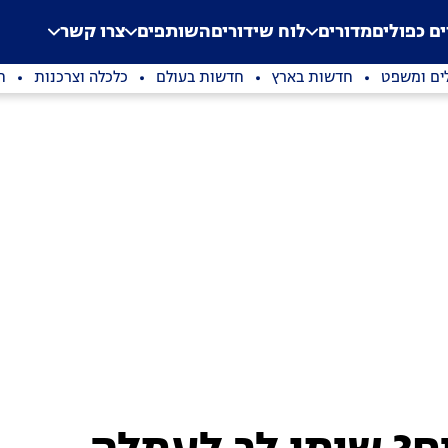
.
Application error: a clien
ים כפולים
מדורים
לוח שידורים
השותפים
צרו קשר
ים ומשפט
חדשות בארץ
חדשות בעולם
כלכלה וצרכנות
ת