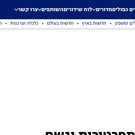
.
Application error: a clien
ים כפולים
מדורים
לוח שידורים
השותפים
צרו קשר
ים ומשפט
חדשות בארץ
חדשות בעולם
כלכלה וצרכנות
ת