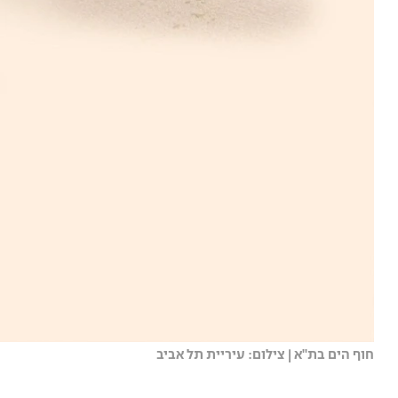
חוף הים בת''א | צילום: עיריית תל אביב