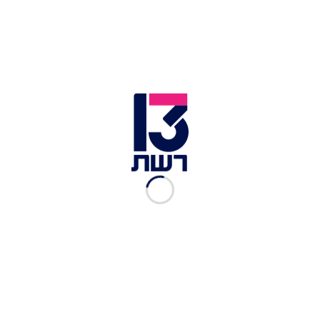
צילום תמונה ראשית: אפרת קרסנר
זמן צפייה: 01:20
מזג האוויר היום (חמישי) יהיה מעונן חלקית עד בהיר.
תורגש עלייה קלה בטמפרטורות, ומזג האוויר יהיה נוח
ברוב אזורי הארץ. מחר השמיים יהיו מעוננים חלקית
ותורגש ירידה קלה בטמפרטורות. ביום שבת יירד גשם
מקומי במרכז וצפון הארץ.