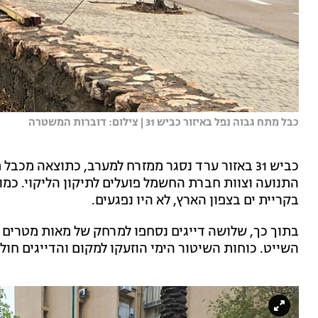
כבל מתח גבוה נפל באיזור כביש 31 | צילום: דוברות המשטרה
כביש 31 באזור ערד נסגר ממזרח למערב, כתוצאה מ
התנועה וצוות חברת החשמל פועלים לתיקון הליקוי. כמו
בקריית ים בצפון הארץ, לא היו נפגעים.
בתוך כך, שלושה דייגים נסחפו למרחק של מאות מטרים מ
השייט. כוחות השיטור הימי הוזעקו למקום והדייגים חולצ