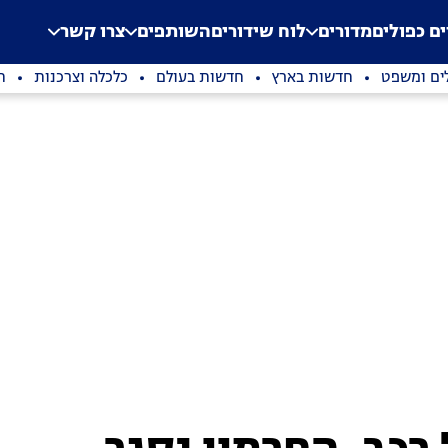
.
Application error: a clien
ים כפולים
מדורים
לוח שידורים
השותפים
צרו קשר
ים ומשפט
חדשות בארץ
חדשות בעולם
כלכלה וצרכנות
ת