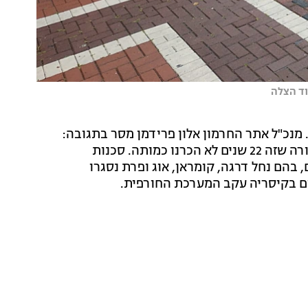
וד הצלה
מנכ"ל אתר החרמון אלון פרידמן מסר בתגובה:
"שלג כבד יורד החל משעות הבוקר. מדובר בהפתעה גמורה שזה 22 שנים לא הכרנו כמותה. סכנות
בהם נחל דרגה, קומראן, אוג ופרת נסגרו
רום בקיסריה עקב המערכת החורפית.