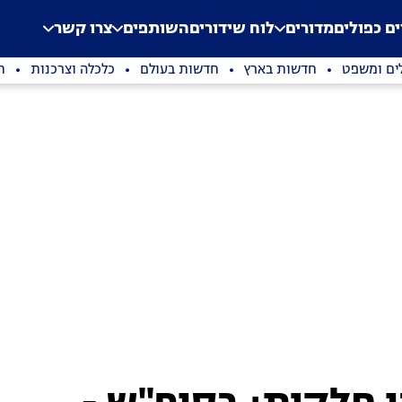
.
Application error: a clien
ים כפולים
מדורים
לוח שידורים
השותפים
צרו קשר
ים ומשפט
חדשות בארץ
חדשות בעולם
כלכלה וצרכנות
ת