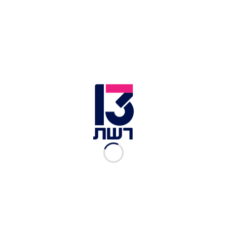
צילום תמונה ראשית: חדשות 13
זמן צפייה: 01:11
מזג האוויר: היום (רביעי) יהיה ערפילי בבוקר ובהמשך
בהיר, חם ויבש מהרגיל. קיים חשש להתפשטות של
שריפות בשל הטמפרטורות הגבוהות. מזג האוויר
ימשיך להיות גבוה מהממוצע העונתי עד לסוף השבוע,
וגם בתחילת השבוע הבא לא יחול שינוי.
בצפון הארץ ובהרים ינשבו רוחות מזרחיות חזקות ואין
צפי למשקעים.