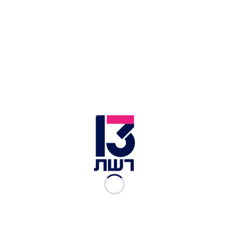
צילום תמונה ראשית: פרדי קדם, תמונת גולשים
זמן צפייה: 01:14
מזג האוויר היום (ראשון) יהיה נוח בשעות היום, ובלילה
תורגש התקררות קלה. בשמחת תורה יהיה קריר מעט
וקיים סיכוי לגשמים, בעיקר באזור הצפון. ביום שלישי
צפויים גשמים ויש חשש משיטפונות בנחלי הדרום
והמזרח.
לכתבות נוספות בחדשות 13 >>
ההרוגות בתאונה בכביש 6: ענת רוזנברג בת ה-12
ואמה אירנה
אב התינוקת שמתה בטיסה מתאילנד: "ילדה קסומה
שהביאה אור ואהבה"