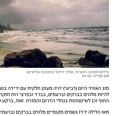
צילום תמונה ראשית: אמיר רזיאל (תמונות גולשים)
זמן צפייה: 01:52
מזג האוויר היום (רביעי) יהיה מעונן חלקית עם ירידה ב
להיות מלווים בברקים וברעמים, בברד ובפרצי רוח חזקה
החוף וכן לשיטפונות בנחלי הדרום והמזרח. זאת, ברקע 
מאז הלילה ירדו גשמים מקומיים מלווים בברקים וברעמים