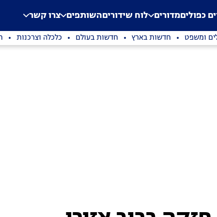
.
Application error: a clien
ים כפולים
מדורים
לוח שידורים
השותפים
צרו קשר
ים ומשפט
חדשות בארץ
חדשות בעולם
כלכלה וצרכנות
ת