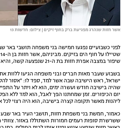
אשר חזות שנהרג מפגיעת ברק בחוף זיקים | צילום: חדשות 13
לפני כשבועיים נפגעו חמישה בני משפחה תושבי באר ש
ש
שיפור במצבה אפרת חזות בת ה-21 שנפצעה קשה, והיא מאושפזת בהכרה במחלקת טיפול נמרץ.
ישראל, ראש הישיבה שבה אשר למד, ספד לו: "אסור להס
שהיה בישיבה חודש ועשרה ימים, הוא לא ויתר על התפיל
יום הכיפורים. זמן שמחתנו הפך לאבל, הוא למד ללא הפסק
ליהנות מאשר תקופה קצרה בישיבה, הוא היה רצוי לכל אח
כאמור, חמשת בני משפחת חזות, תושבי העיר באר שבע,
ששרשרת סופות רעמים חמורות השתוללו באזור. צוותי מ
באשר חזות שנפצע אנוש ופינו אותו לבית החולים. כמו כ