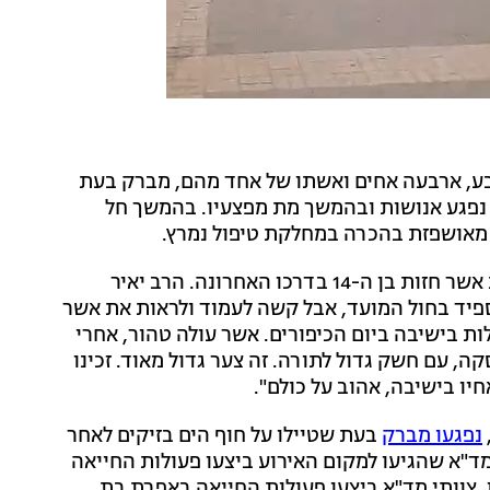
בע, ארבעה אחים ואשתו של אחד מהם, מברק בעת
טיילו על חוף הים בזיקים. מביניהם, אשר חזות בן ה-14 נפגע אנושות ובהמשך מת מפצעיו. בהמשך חל
בשבוע שעבר מאות חברים ובני משפחה הגיעו ללוות את אשר חזות בן ה-14 בדרכו האחרונה. הרב יאיר
פיד בחול המועד, אבל קשה לעמוד ולראות את אשר
ות בישיבה ביום הכיפורים. אשר עולה טהור, אחרי
ה, עם חשק גדול לתורה. זה צער גדול מאוד. זכינו
יו בישיבה, אהוב על כולם".
נפגעו מברק
בעת שטיילו על חוף הים בזיקים לאחר
ד"א שהגיעו למקום האירוע ביצעו פעולות החייאה
ן, צוותי מד"א ביצעו פעולות החייאה באפרת בת