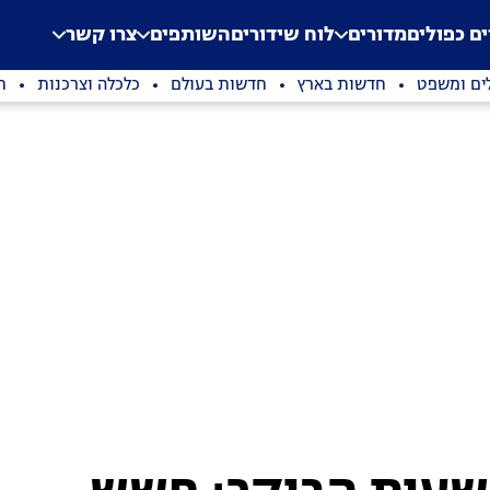
.
Application error: a clien
ים כפולים
מדורים
לוח שידורים
השותפים
צרו קשר
ים ומשפט
חדשות בארץ
חדשות בעולם
כלכלה וצרכנות
ת