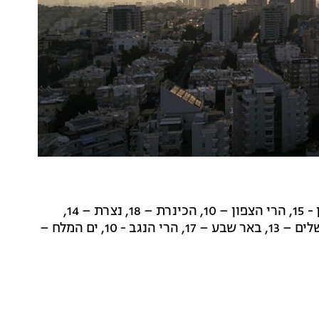
רמת הגולן - 15, הרי הצפון – 10, הכינרת – 18, נצרת – 14,
חיפה – 15, תל אביב – 16, השפלה – 17, אריאל – 13, ירושלים – 13, באר שבע – 17, הרי הנגב - 10, ים המלח –