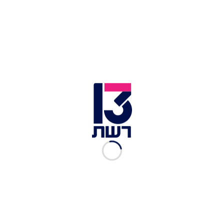
צילום תמונה ראשית: רויטרס
זמן צפייה: 01:22
מזג האוויר היום (שני) יהיה נוח יחסית ברוב האזורים
ויהיה מעונן חלקית עם עננים בגובה רב. בצפון הארץ
ייתכן גשם קל בעיקר משעות הערב.
ביום שלישי תורגש ירידה בטמפרטורות וגשם מקומי
ירד מדי פעם וייתכנו ברקים ורעמים. בהמשך השבוע
הטמפרטורות יהיו נוחות ביום וקרירות בלילה - עם
אפשרות לגשם מקומי.