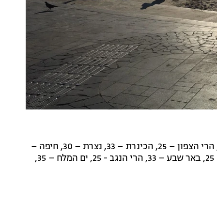
הטמפרטורות המרביות החזויות להיום: רמת הגולן – 31, הרי הצפון – 25, הכינרת – 33, נצרת – 30, חיפה –
30, תל אביב – 30, השפלה – 32, אריאל – 26, ירושלים – 25, באר שבע – 33, הרי הנגב - 25, ים המלח – 35,