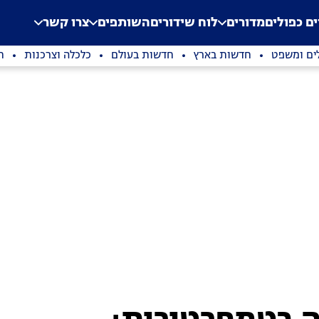
.
Application error: a clien
ים כפולים
מדורים
לוח שידורים
השותפים
צרו קשר
ים ומשפט
חדשות בארץ
חדשות בעולם
כלכלה וצרכנות
ת