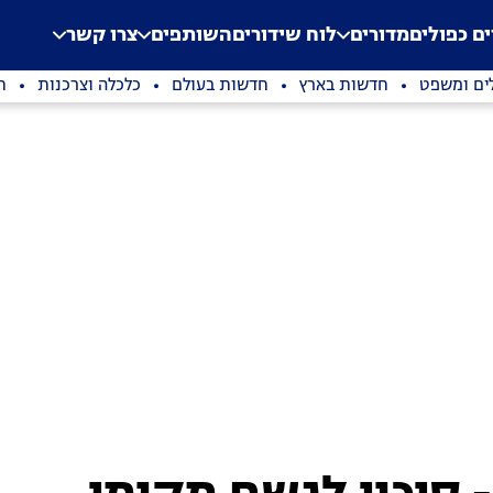
.
Application error: a clien
ים כפולים
מדורים
לוח שידורים
השותפים
צרו קשר
ים ומשפט
חדשות בארץ
חדשות בעולם
כלכלה וצרכנות
ת