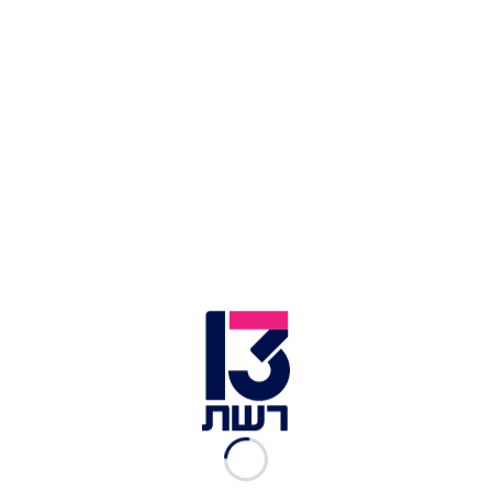
צילום תמונה ראשית: רויטרס
זמן צפייה: 00:29
מזג האוויר היום (שישי) יהיה בהיר. עלייה קלה
תחול בטמפרטורות ותורגש הכבדה בעומסי
החום. בפנים הארץ ובהרים יהיה חם ויבש, לאורך
מישור החוף יהיה הביל. הים התיכון ייעשה מסוכן
לרחצה.
מחר ובתחילת השבוע הבא מגמת ההתחממות
תימשך. החל מיום שלישי, הטמפרטורות כבר
ייעשו גבוהות מהממוצע העונתי.
לכתבות נוספות בחדשות 13: