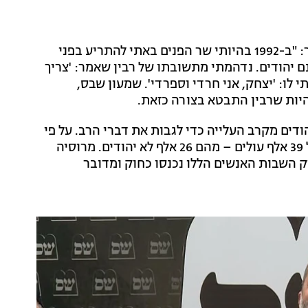
שר הפנים ויו"ר שס ריה דרעי התייחס היום לסערה, ואמר: "ב-1992 בהיותי שר הפנים באתי להתריע בפני
נם יהודים. נדהמתי מתשובתו של רבין שאמר: 'צריך
לו: 'יצחק, אני חרדי וספרדי'. שמעון שבס,
היות שרבין התבטא בצורה כזאת.
ודים מקרב העלייה כדי לגבות את דברי הרב. על פי
הנתונים, בין השנים 2020-2012 עלו מאוקראינה סך הכול 39 אלף עולים – מהם 26 אלף לא יהודים. מרוסיה
יין כי ע"פ חוק השבות האנשים הללו נכנסו כחוק ומדובר