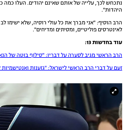
נתכחש לכך, עלייה של אותם שאינם יהודים. העלו כמה כא
היהדות".
הרב הוסיף: "אני מברך את כל עולי רוסיה, שלא ישימו 
לאינטרסים פוליטיים, ומסיתים ומדיחים".
עוד בחדשות 13:
הרב הראשי מגיב לסערה על דבריו: "סילוף בוטה של הנא
זעם על דברי הרב הראשי לישראל: "גזענות ואנטישמיות 