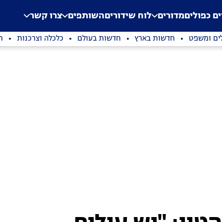
.
Application error: a clien
ים כפולים
מדורים
לוח שידורים
השותפים
צרו קשר
ים ומשפט
חדשות בארץ
חדשות בעולם
כלכלה וצרכנות
ת