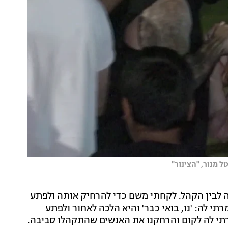
מנור, ''הצינור''
נה לבין הקהל. לקחתי משם כדי להרחיק אותה ולפתע
י לה: 'נו, בואי כבר' והיא הלכה לאחור ולפתע
זרתי לה לקום והרחקנו את האנשים שהתקהלו סביבה.