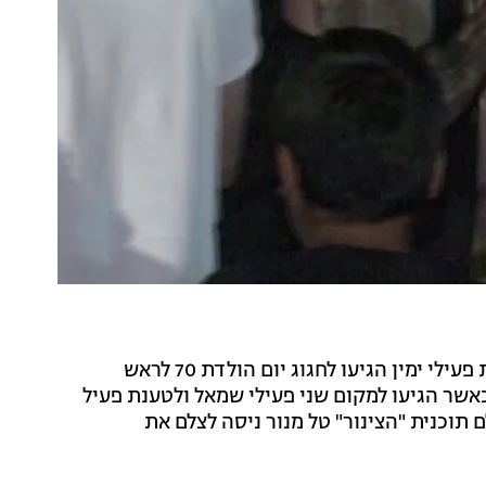
כמה תקריות אלימות התרחשו אמש (שלישי) כאשר מאות פעילי ימין הגיעו לחגוג יום הולדת 70 לראש
אשר הגיעו למקום שני פעילי שמאל ולטענת פעיל
ם תוכנית "הצינור" טל מנור ניסה לצלם את