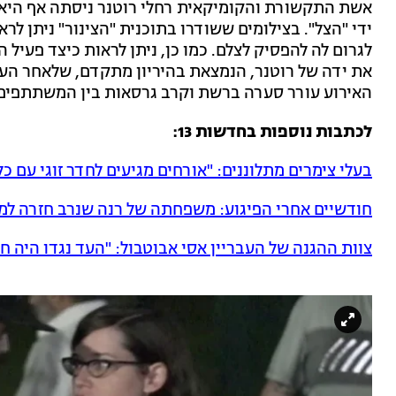
אשת התקשורת והקומיקאית רחלי רוטנר ניסתה אף היא
ידי "הצל". בצילומים ששודרו בתוכנית "הצינור" ניתן לר
לגרום לה להפסיק לצלם. כמו כן, ניתן לראות כיצד פעיל ה
את ידה של רוטנר, הנמצאת בהיריון מתקדם, שלאחר ה
האירוע עורר סערה ברשת וקרב גרסאות בין המשתתפים
לכתבות נוספות בחדשות 13:
בעלי צימרים מתלוננים: "אורחים מגיעים לחדר זוגי עם 
חודשיים אחרי הפיגוע: משפחתה של רנה שנרב חזרה למ
צוות ההגנה של העבריין אסי אבוטבול: "העד נגדו היה ח