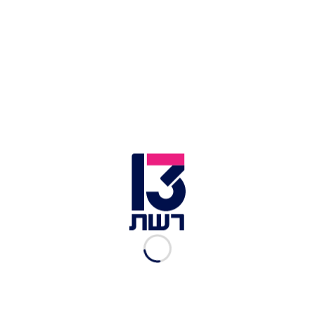
אבוקות ביציע אוהדי בית"ר ירושלים בסמי עופר | צילום: דוברות
המשטרה