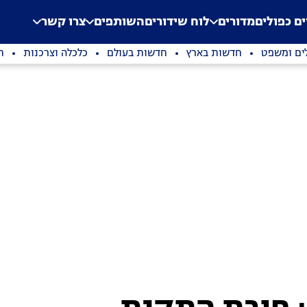
.
Application error: a clien
ים כפולים
מדורים
לוח שידורים
השותפים
צרו קשר
ים ומשפט
חדשות בארץ
חדשות בעולם
כלכלה וצרכנות
ת