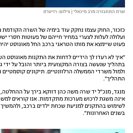
שרת התחבורה מרב מיכאלי | צילום: רויטרס
כזכור, החוק עצמו נחקק עוד בימיה של השרה הקודמת מי
ועלולה לעלות לצערי במחיר חייהם של פעוטות חסרי ישע
פעוט שיימצא את מותו הטראגי ברכב החל מאוגוסט יהיה
"איך לא רעדו לך הידיים לדחות את התקנות מאוגוסט השנ
בתהליך שנעשה בצורה המקצועית ביותר והובל על ידי 
ולמול משרדי הממשלה הרלוונטיים. תיקונים קוסמטיים ני
התהליך".
מנגד, מנכ"ל יד שרה משה כהן דווקא בירך על ההחלטה, 
אינה משגת לרכוש מערכות מתקדמות. אנו קוראים למש
לשימוש בהתקנים למניעת שכחת ילדים ברכב, ולהמשיך כ
בשנים האחרונות".