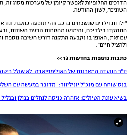
הדרכים החלופיות לאפשר קיומן של מערכות מסוג זה, ת
השונים", לשון ההודעה.
"ילדות וילדים שנשכחים ברכב זוהי תופעה כואבת ונוראית
התמקדו בילדיכם, והימנעו מהסחות הדעת השונות, ובעי
עם זאת, האופן בו נקבעה התקנה דורש חשיבה נוספת ו
ולהציל חיים".
כתבות נוספות בחדשות 13 >>
יו"ר הוועדה המארגנת של האולימפיאדה: לא שולל ביטול
בנט שוחח עם מנכ"ל יוניליוור: "מדובר במעשה עם השלכ
בשיא עונת הטיולים: אזהרה כניסה לנחלים בגולן ובגליל 