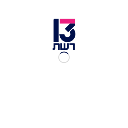
את הכסף - אין להם עוד מה לעשות בעניין. משה פנה
למוצא האחרון - הליך משפטי, והגיש תביעה נגד מ'.
כתבות נוספות בחדשות 13 >>
סניף בנק הפועלים | צילום: רויטרס